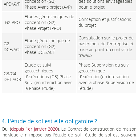
conception (G2)
des solutions envisageables
APD/AVP
Phase Avant-projet (AVP)
pour le projet
Etudes géotechniques de
Conception et justifications
G2 PRO
conception (G2)
du projet
Phase Projet (PRO)
Consultation sur le projet de
Etude géotechnique de
G2
base/choix de l'entreprise et
conception (G2)
DCE/ACT
mise au point du contrat de
Phase DCE/ACT
travaux
Etude et suivi
Phase Supervision du suivi
géotechniques
géotechnique
G3/G4
d'exécutions (G3) Phase
d'exécution(en interaction
DET AOR
Suivi (en interaction avec
avec la phase Supervision de
la Phase Etude)
l'étude)
4. L'étude de sol est-elle obligatoire ?
Oui (
depuis 1er janvier 2020
)
. Le Contrat de construction de maison
individuelle n'impose pas l'étude de sol, l'étude de sol est souvent