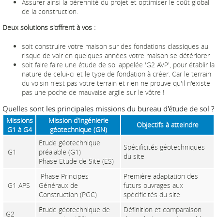
Assurer ainsi la pérennité du projet et optimiser le coût global
de la construction.
Deux solutions s'offrent à vos :
soit construire votre maison sur des fondations classiques au
risque de voir en quelques années votre maison se détériorer
soit faire faire une étude de sol appelée 'G2 AVP', pour établir la
nature de celui-ci et le type de fondation à créer. Car le terrain
du voisin n'est pas votre terrain et rien ne prouve qu'il n'existe
pas une poche de mauvaise argile sur le vôtre !
Quelles sont les principales missions du bureau d'étude de sol ?
Missions
Mission d'ingénierie
Objectifs à atteindre
G1 à G4
géotechnique (GN)
Etude géotechnique
Spécificités géotechniques
G1
préalable (G1)
du site
Phase Etude de Site (ES)
Phase Principes
Première adaptation des
G1 APS
Généraux de
futurs ouvrages aux
Construction (PGC)
spécificités du site
Etude géotechnique de
Définition et comparaison
G2