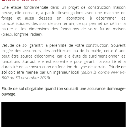
Une étape fondamentale dans un projet de construction maison
neuve, elle consiste, à partir d’investigations avec une machine de
forage et aussi d’essais en laboratoire, à déterminer les
caractéristiques des sols de son terrain, ce qui permet de définir la
nature et les dimensions des fondations de votre future maison
(pieux, longrine, radier).
L'étude de sol garantit la pérennité de votre construction. Souvent
exigée des assureurs, des architectes ou de la mairie, cette étude
peut être source d’économie, car elle évite de surdimensionner les
fondations. Surtout, elle est essentielle pour garantir la viabilité et la
durabilité de la construction en fonction du type de terrain.
L’étude de
sol
doit être menée par un ingénieur local (
selon la norme NFP 94-
500 du 30 novembre 2013
).
Etude de sol obligatoire quand ton souscrit une assurance dommage-
ouvrage.