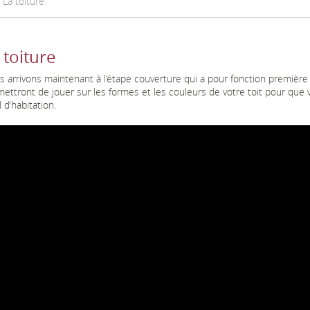
La toiture
 toiture
 arrivons maintenant à l’étape couverture qui a pour fonction première l
ettront de jouer sur les formes et les couleurs de votre toit pour que
l d’habitation.