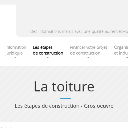
Des informations malins avec une qualité au rendez-vo
Organi
Information
Les étapes
Financer votre projet
Juridique
de construction
de construction
et Indu
La toiture
Les étapes de construction - Gros oeuvre