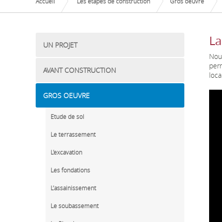
Accueil
Les étapes de construction
Gros oeuvre
La
UN PROJET
Nous
perm
AVANT CONSTRUCTION
loca
GROS OEUVRE
Etude de sol
Le terrassement
L'excavation
Les fondations
L’assainissement
Le soubassement