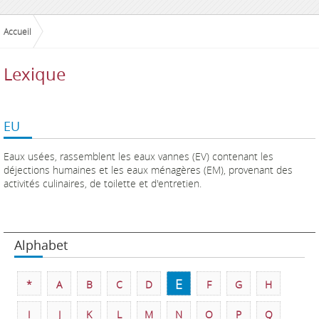
Accueil
Lexique
EU
Eaux usées, rassemblent les eaux vannes (EV) contenant les
déjections humaines et les eaux ménagères (EM), provenant des
activités culinaires, de toilette et d'entretien.
Alphabet
E
*
A
B
C
D
F
G
H
I
J
K
L
M
N
O
P
Q