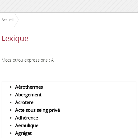
Accueil
Lexique
Mots et/ou expressions : A
A
érothermes
A
bergement
A
crotere
A
cte sous seing privé
A
dhérence
A
eraulique
A
grégat