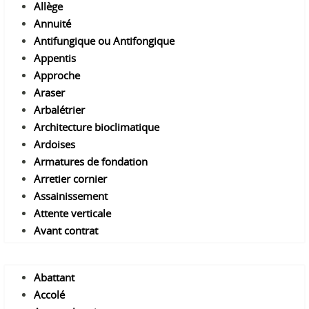
A
llège
A
nnuité
A
ntifungique ou Antifongique
A
ppentis
A
pproche
A
raser
A
rbalétrier
A
rchitecture bioclimatique
A
rdoises
A
rmatures de fondation
A
rretier cornier
A
ssainissement
A
ttente verticale
A
vant contrat
A
battant
A
ccolé