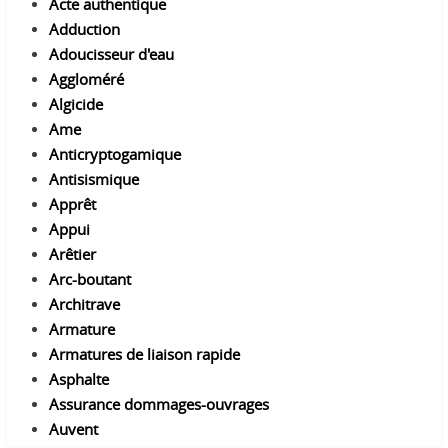
A
cte authentique
A
dduction
A
doucisseur d'eau
A
ggloméré
A
lgicide
A
me
A
nticryptogamique
A
ntisismique
A
pprêt
A
ppui
A
rêtier
A
rc-boutant
A
rchitrave
A
rmature
A
rmatures de liaison rapide
A
sphalte
A
ssurance dommages-ouvrages
A
uvent