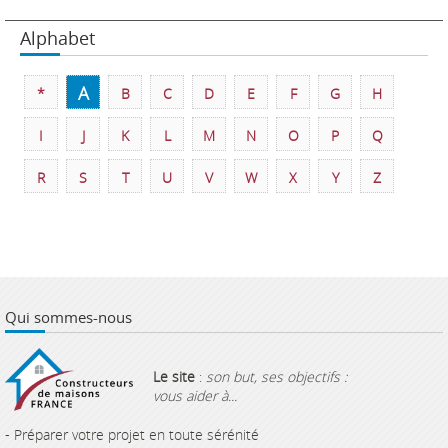
Alphabet
A
*
B
C
D
E
F
G
H
I
J
K
L
M
N
O
P
Q
R
S
T
U
V
W
X
Y
Z
Qui sommes-nous
Le site
:
son but, ses objectifs :
vous aider à...
- Préparer votre projet en toute sérénité