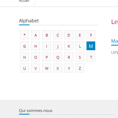
Accueil
Alphabet
Le
*
A
B
C
D
E
F
Ma
M
G
H
I
J
K
L
Long
N
O
P
Q
R
S
T
U
V
W
X
Y
Z
Qui sommes-nous