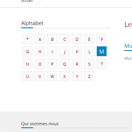
Accueil
Alphabet
Le
*
A
B
C
D
E
F
Mu
M
G
H
I
J
K
L
Mur
N
O
P
Q
R
S
T
U
V
W
X
Y
Z
Qui sommes-nous