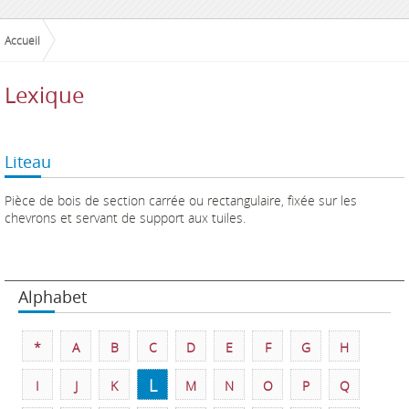
Accueil
Lexique
Liteau
Pièce de bois de section carrée ou rectangulaire, fixée sur les
chevrons et servant de support aux tuiles.
Alphabet
*
A
B
C
D
E
F
G
H
L
I
J
K
M
N
O
P
Q