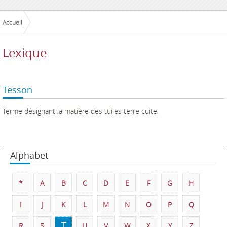
Accueil
Lexique
Tesson
Terme désignant la matière des tuiles terre cuite.
Alphabet
*
A
B
C
D
E
F
G
H
I
J
K
L
M
N
O
P
Q
T
R
S
U
V
W
X
Y
Z