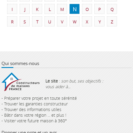
N
I
J
K
L
M
O
P
Q
R
S
T
U
V
W
X
Y
Z
Qui sommes-nous
Le site
:
son but, ses objectifs :
vous aider à...
- Préparer votre projet en toute sérénité
- Trouver les garanties constructeur
- Trouver des informations utiles
- Bâtir dans votre région ... et plus !
- Visiter votre future maison à 360°
Donner une note et un avis