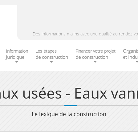
Des informations malins avec une qualité au rendez-vo
Organi
Information
Les étapes
Financer votre projet
Juridique
de construction
de construction
et Indu
ux usées - Eaux va
Le lexique de la construction