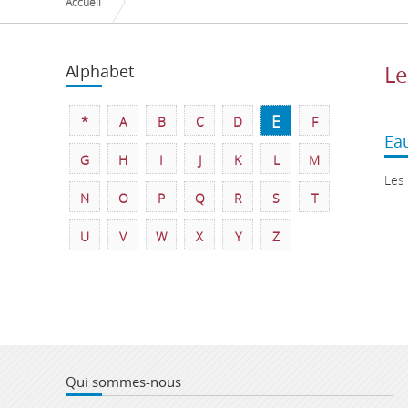
Accueil
Alphabet
Le
E
*
A
B
C
D
F
Ea
G
H
I
J
K
L
M
Les
N
O
P
Q
R
S
T
U
V
W
X
Y
Z
Qui sommes-nous